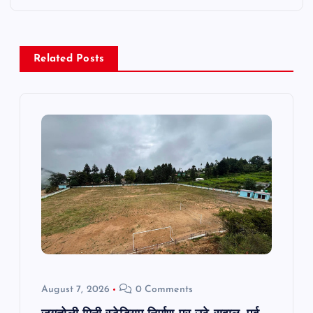
n
a
Related Posts
v
i
g
a
t
i
o
August 7, 2026
0 Comments