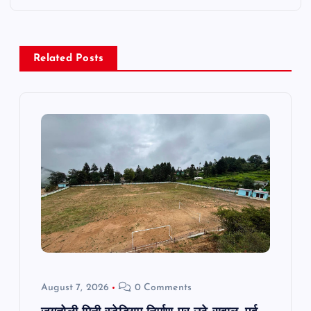
n
a
Related Posts
v
i
g
a
t
i
o
August 7, 2026
0 Comments