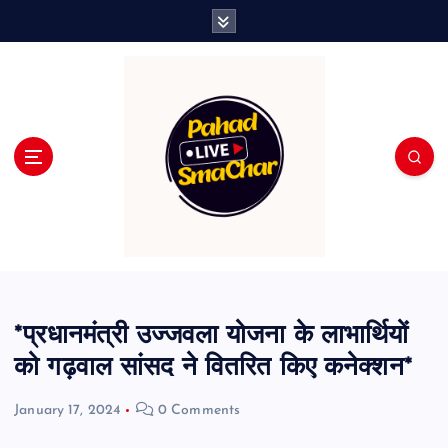
S
k
i
p
t
o
c
o
n
t
e
n
t
*प्रधानमंत्री उज्जवला योजना के लाभार्थियों
को गढ़वाल सांसद ने वितरित किए कनेक्शन*
January 17, 2024
0 Comments