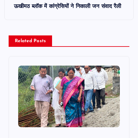
ऊखीमठ ब्लॉक में कांग्रेसियों ने निकाली जन संवाद रैली
t
n
a
Related Posts
v
i
g
a
t
i