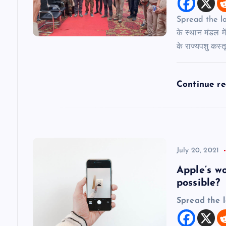
g
Spread the loveर
a
के स्थान मंडल में
के राज्यपशु कस्त
t
Continue r
i
o
n
July 20, 2021
Apple’s wo
possible?
Spread the 