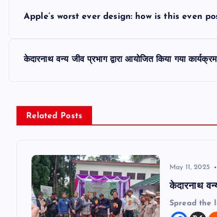
P
Apple’s worst ever design: how is this even po
o
s
केदारनाथ वन्य जीव प्रभाग द्वारा आयोजित किया गया कार्यक्र
t
n
Related Posts
a
v
May 11, 2025
केदारनाथ वन्
i
Spread the 