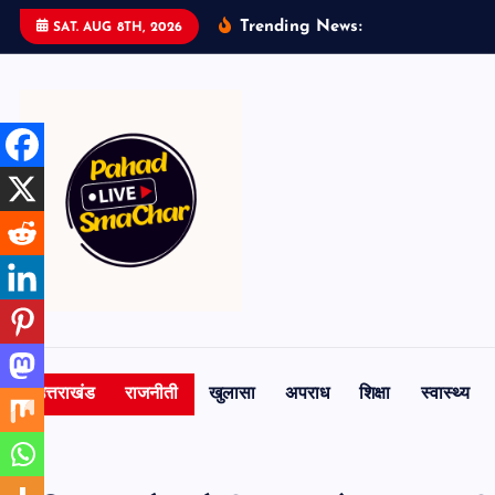
S
Trending News:
SAT. AUG 8TH, 2026
k
i
p
t
o
c
o
n
t
e
n
t
उत्तराखंड
राजनीती
खुलासा
अपराध
शिक्षा
स्वास्थ्य