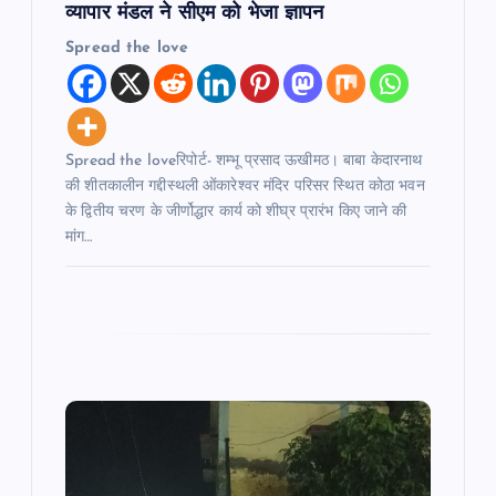
n
व्यापार मंडल ने सीएम को भेजा ज्ञापन
Spread the love
Spread the loveरिपोर्ट- शम्भू प्रसाद ऊखीमठ। बाबा केदारनाथ
की शीतकालीन गद्दीस्थली ओंकारेश्वर मंदिर परिसर स्थित कोठा भवन
के द्वितीय चरण के जीर्णोद्धार कार्य को शीघ्र प्रारंभ किए जाने की
मांग…