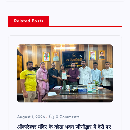
n
a
Related Posts
v
i
g
a
t
i
o
August 1, 2026
0 Comments
ओंकारेश्वर मंदिर के कोठा भवन जीर्णोद्धार में देरी पर