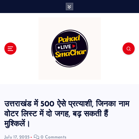
S
k
i
p
t
o
c
o
n
t
e
n
t
उत्तराखंड में 500 ऐसे प्रत्याशी, जिनका नाम
वोटर लिस्ट में दो जगह, बढ़ सकती हैं
मुश्किलें।
July 17, 2025
0 Comments