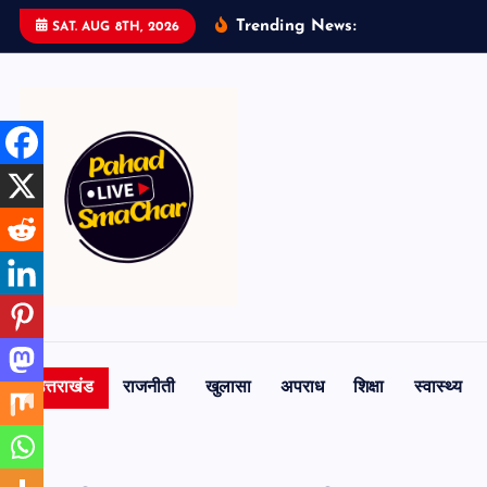
S
Trending News:
SAT. AUG 8TH, 2026
k
i
p
t
o
c
o
n
t
e
n
t
उत्तराखंड
राजनीती
खुलासा
अपराध
शिक्षा
स्वास्थ्य