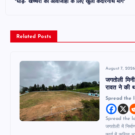
*घोड़े- खच्चरों की आवाजाही के लिए खुला केदारनाथ मार्ग*
t
n
Related Posts
a
v
August 7, 202
i
जगतोली मिनी 
रावत ने की थर
g
Spread the 
a
Spread the love
t
जगतोली में निर्म