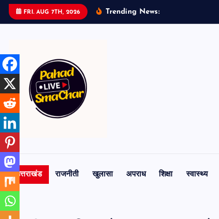
S
Trending News:
FRI. AUG 7TH, 2026
k
i
p
t
o
c
o
n
t
e
n
t
उत्तराखंड
राजनीती
खुलासा
अपराध
शिक्षा
स्वास्थ्य