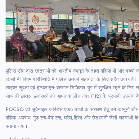
पुलिस टीम द्वारा छात्राओं को भारतीय कानून के तहत महिलाओं और बच्चों क
किसी भी विषम परिस्थिति में पुलिस उनकी सहायता के लिए सदैव तत्पर है।
साइबर सुरक्षा एवं हेल्पलाइन: वर्तमान डिजिटल युग में सुरक्षित रहने के
साथ ही छात्र- छात्राओं को आपातकालीन नंबर (112) के प्रभावी उपयोग के 
POCSO एवं जुवेनाइल जस्टिस एक्ट: बच्चों के संरक्षण हेतु बने कानूनों औ
महिला अपराध: गुड टच-बैड टच, घरेलू हिंसा और छेड़खानी जैसी घटनाओं के 
बताया गया।