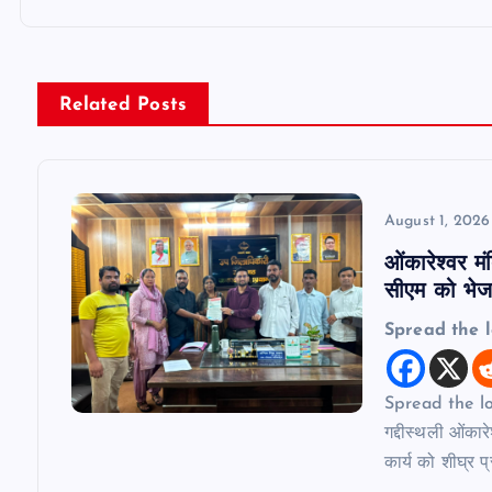
t
n
Related Posts
a
v
August 1, 2026
ओंकारेश्वर मं
i
सीएम को भेजा
Spread the 
g
a
Spread the lov
गद्दीस्थली ओंकार
t
कार्य को शीघ्र प