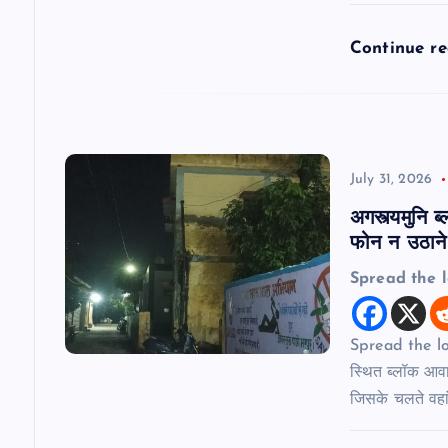
i
Continue r
o
n
July 31, 2026
अगस्त्यमुनि 
फोन न उठाने
Spread the 
Spread the lov
स्थित ब्लॉक आवा
जिसके चलते वहा