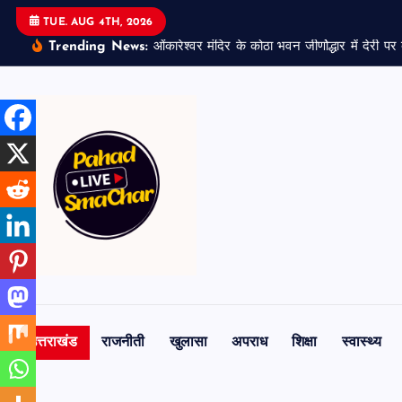
S
TUE. AUG 4TH, 2026
k
Trending News:
ओंकारेश्वर मंदिर के कोठा भवन जीर्णोद्धार में देरी प
i
p
t
o
c
o
n
t
e
n
t
उत्तराखंड
राजनीती
खुलासा
अपराध
शिक्षा
स्वास्थ्य