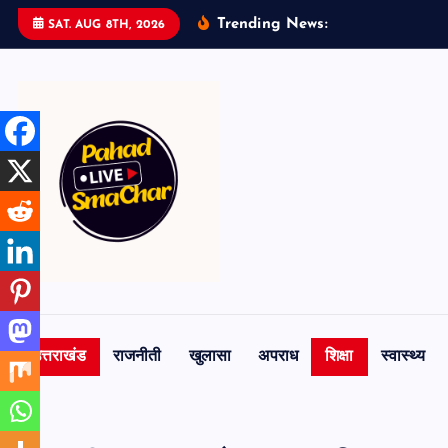
S
Trending News:
SAT. AUG 8TH, 2026
k
i
p
t
o
c
o
n
t
e
n
t
उत्तराखंड
राजनीती
खुलासा
अपराध
शिक्षा
स्वास्थ्य