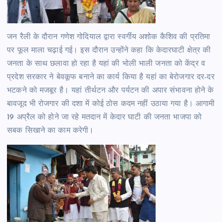
जन रैली के दौरान गणेश गोदियाल द्वारा स्वर्गीय अशोक कैशिव की प्रतिमा
पर फूल माला चढ़ाई गई। इस दौरान उन्होंने कहा कि केदारघाटी क्षेत्र की
जनता के साथ छलावा हो रहा है यहां की भोली भाली जनता को केंद्र व
प्रदेश सरकार ने बेवकूफ बनाने का कार्य किया है यहां का बेरोजगार दर-दर
भटकने को मजबूर है। यहां तीर्थटन और पर्यटन की अपार संभावना होने के
बावजूद भी रोजगार की दशा में कोई ठोस कदम नहीं उठाया गया है। आगामी
19 अप्रैल को होने जा रहे मतदान में केदार घाटी की जनता भाजपा को
सबक सिखाने का काम करेगी।