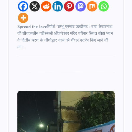
Spread the loveरिपोर्ट- शम्भू प्रसाद ऊखीमठ। बाबा केदारनाथ
की शीतकालीन गद्दीस्थली ओंकारेश्वर मंदिर परिसर स्थित कोठा भवन
के द्वितीय चरण के जीर्णोद्धार कार्य को शीघ्र प्रारंभ किए जाने की
मांग…