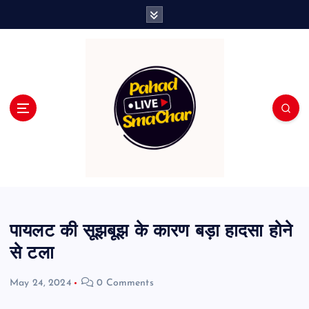
S
k
i
p
t
o
c
o
n
t
e
n
t
पायलट की सूझबूझ के कारण बड़ा हादसा होने
से टला
May 24, 2024
0 Comments