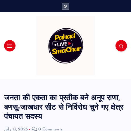
S
k
i
p
t
o
c
o
n
t
e
n
t
जनता की एकता का प्रतीक बने अनूप राणा,
बणसू-जाखधार सीट से निर्विरोध चुने गए क्षेत्र
पंचायत सदस्य
July 13, 2025
0 Comments