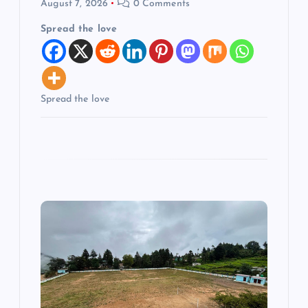
August 7, 2026
0 Comments
a
Spread the love
t
i
Spread the love
o
n