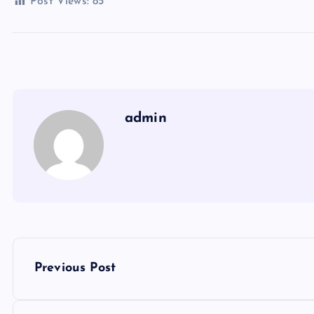
Post Views:
85
admin
P
Previous Post
o