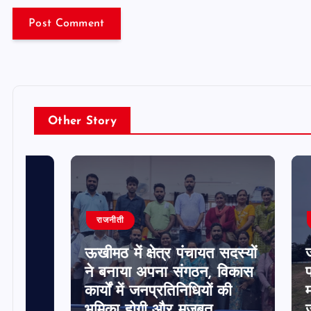
Other Story
राजनीती
उत्तराखंड
ऊखीमठ में क्षेत्र पंचायत सदस्यों
जगतोली 
ने बनाया अपना संगठन, विकास
पर उठे 
कार्यों में जनप्रतिनिधियों की
मनोज रा
भूमिका होगी और मजबूत
जांच की