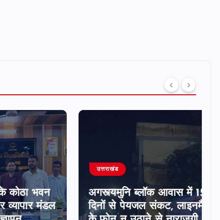
उत्तराखंड
ठा भवन
अगस्त्यमुनि ब्लॉक आवास में 15
ापार मंडल
दिनों से पेयजल संकट, लाइनमैन
के फोन न उठाने से नाराजगी