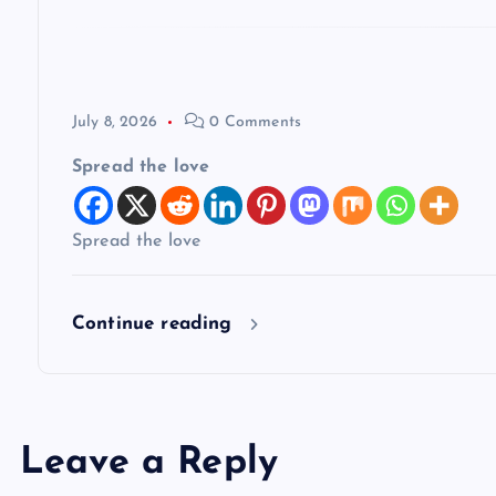
t
i
July 8, 2026
0 Comments
o
Spread the love
n
Spread the love
Continue reading
Leave a Reply