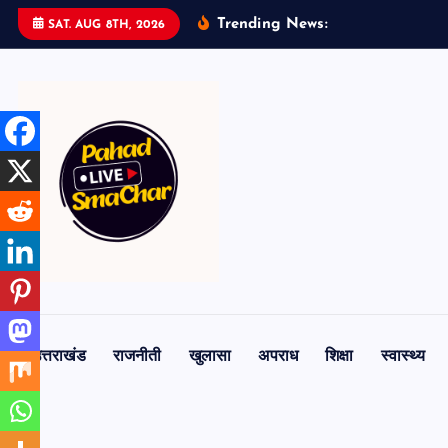
S
Trending News:
SAT. AUG 8TH, 2026
k
i
p
t
o
c
o
n
t
e
n
t
उत्तराखंड
राजनीती
खुलासा
अपराध
शिक्षा
स्वास्थ्य