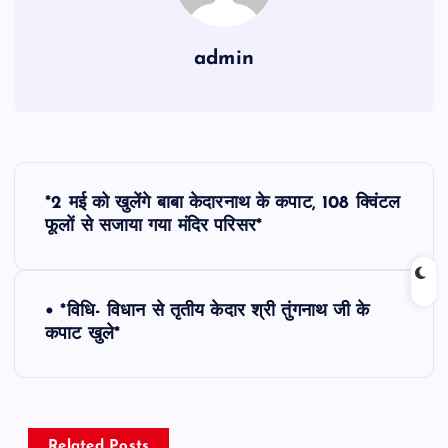
admin
P
*2 मई को खुलेंगे बाबा केदारनाथ के कपाट, 108 क्विंटल
o
फूलों से सजाया गया मंदिर परिसर*
s
• *विधि- विधान से तृतीय केदार श्री तुंगनाथ जी के
t
कपाट खुले*
n
a
Related Posts