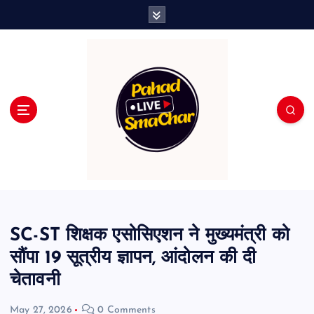
S
k
i
p
t
o
c
o
n
t
e
n
t
SC-ST शिक्षक एसोसिएशन ने मुख्यमंत्री को
सौंपा 19 सूत्रीय ज्ञापन, आंदोलन की दी
चेतावनी
May 27, 2026
0 Comments