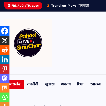
S
Trending News:
ज
ग
त
ल
म
न
स
ट
FRI. AUG 7TH, 2026
k
i
p
t
o
c
o
n
t
e
n
t
उत्तराखंड
राजनीती
खुलासा
अपराध
शिक्षा
स्वास्थ्य