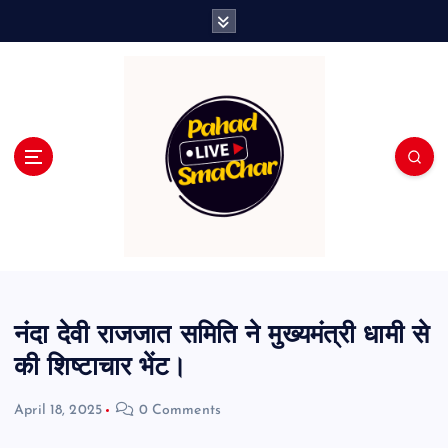
S
k
i
p
t
o
c
o
n
t
e
n
t
नंदा देवी राजजात समिति ने मुख्यमंत्री धामी से
की शिष्टाचार भेंट।
April 18, 2025
0 Comments