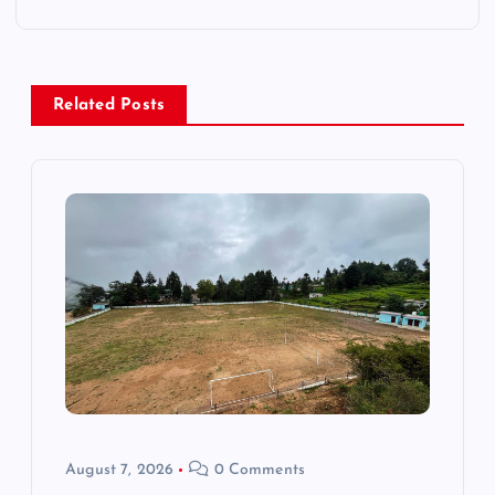
a
v
i
Related Posts
g
a
t
i
o
n
August 7, 2026
0 Comments