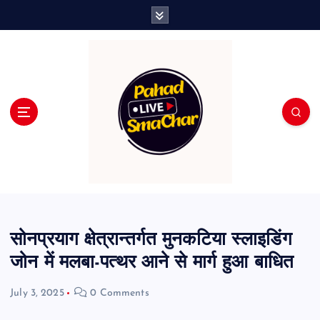
S
k
i
p
t
o
c
o
n
t
e
n
t
सोनप्रयाग क्षेत्रान्तर्गत मुनकटिया स्लाइडिंग
जोन में मलबा-पत्थर आने से मार्ग हुआ बाधित
July 3, 2025
0 Comments