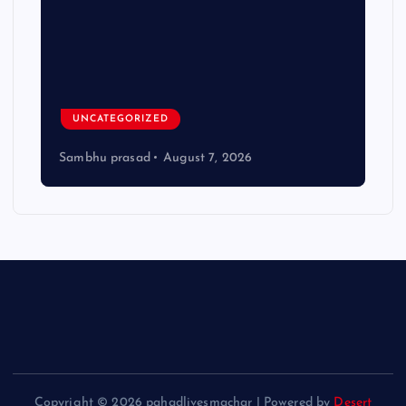
ऊ
UNCATEGORIZED
Sambhu prasad
August 7, 2026
S
Copyright © 2026 pahadlivesmachar | Powered by
Desert