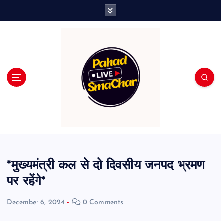
S
k
i
p
t
o
c
o
n
t
e
n
t
*मुख्यमंत्री कल से दो दिवसीय जनपद भ्रमण
पर रहेंगे*
December 6, 2024
0 Comments